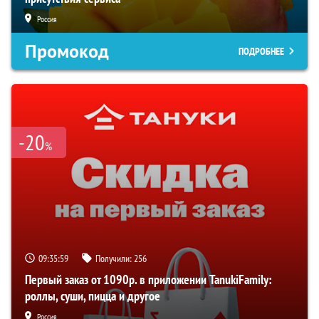
Россия
Промокод
ПОДРОБНЕЕ
-20
%
09:35:58
Получили:
256
Первый заказ от 1090р. в приложении TanukiFamily:
роллы, суши, пицца и другое
Россия