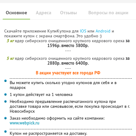
Основное
Адреса
Отзывы
Вопросы по акции
Скачайте приложение КупиКупона для
IOS
или
Android
и
покажите купон с экрана смартфона. Это удобно :)
3 кг
ядер сибирского очищенного крупного кедрового ореха
за
1596р. вместо 3800р.
----
5 кг
ядер сибирского очищенного крупного кедрового ореха
за
2880р. вместо 6400р.
----
В акции участвуют все города РФ
Вы можете купить сколько угодно купонов для себя и в
подарок
1 купон действует на 1 человека
Необходимо предъявление распечатанного купона при
доставке товара или самовывозе, если покупка происходит в г.
Новосибирск
Заказ необходимо оформить на сайте компании:
www.webpick.ru
Купон не распространяется на доставку.