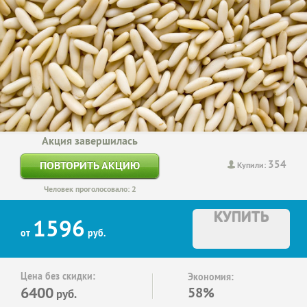
Акция завершилась
354
ПОВТОРИТЬ АКЦИЮ
Купили:
Человек проголосовало: 2
КУПИТЬ
1596
от
руб.
Цена без скидки:
Экономия:
6400
58%
руб.