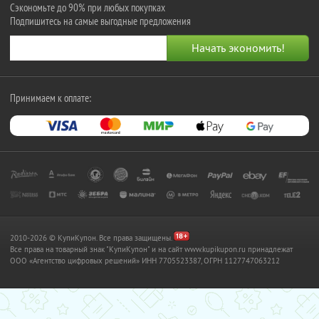
Сэкономьте до 90% при любых покупках
Подпишитесь на самые выгодные предложения
Принимаем к оплате:
2010-2026 © КупиКупон. Все права защищены.
Все права на товарный знак "КупиКупон" и на сайт www.kupikupon.ru принадлежат
OOO «Агентство цифровых решений» ИНН 7705523387, ОГРН 1127747063212