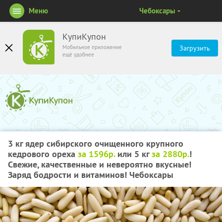
Меню
Чебоксары
КупиКупон
Мобильное приложение
Загрузить
ещё удобнее
3 кг
ядер сибирского очищенного крупного
кедрового ореха
за 1596р.
или
5 кг
за 2880р.
!
Свежие, качественные и невероятно вкусные!
Заряд бодрости и витаминов! Чебоксары