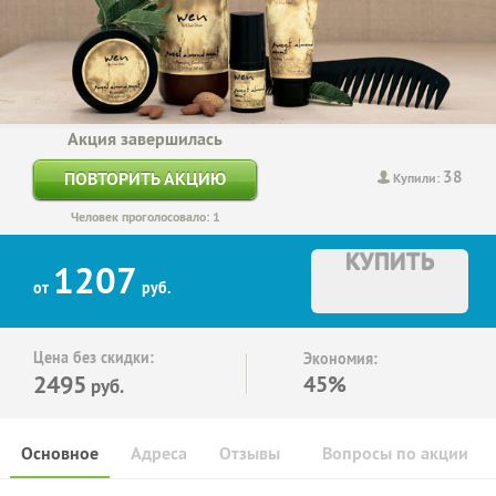
Акция завершилась
38
ПОВТОРИТЬ АКЦИЮ
Купили:
Человек проголосовало: 1
КУПИТЬ
1207
от
руб.
Цена без скидки:
Экономия:
2495
45%
руб.
Основное
Адреса
Отзывы
Вопросы по акции