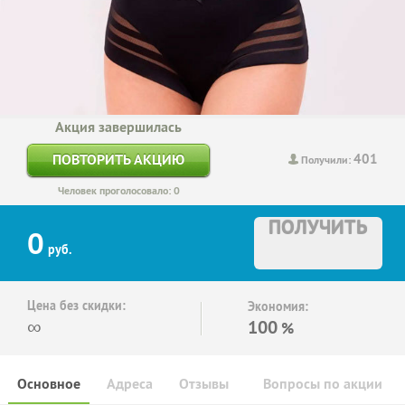
Акция завершилась
401
ПОВТОРИТЬ АКЦИЮ
Получили:
Человек проголосовало: 0
ПОЛУЧИТЬ
0
руб.
Цена без скидки:
Экономия:
∞
100
%
Основное
Адреса
Отзывы
Вопросы по акции