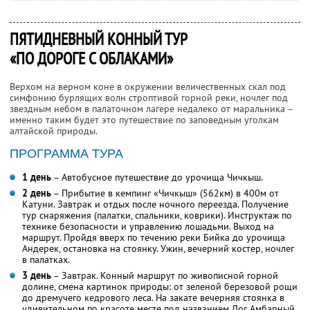
ПЯТИДНЕВНЫЙ КОННЫЙ ТУР
«ПО ДОРОГЕ С ОБЛАКАМИ»
Верхом на верном коне в окружении величественных скал под
симфонию бурлящих волн строптивой горной реки, ночлег под
звездным небом в палаточном лагере недалеко от маральника –
именно таким будет это путешествие по заповедным уголкам
алтайской природы.
ПРОГРАММА ТУРА
1 день
– Автобусное путешествие до урочища Чичкыш.
2 день
– Прибытие в кемпинг «Чичкыш» (562км) в 400м от
Катуни. Завтрак и отдых после ночного переезда. Получение
тур снаряжения (палатки, спальники, коврики). Инструктаж по
технике безопасности и управлению лошадьми. Выход на
маршрут. Пройдя вверх по течению реки Бийка до урочища
Андерек, остановка на стоянку. Ужин, вечерний костер, ночлег
в палатках.
3 день
– Завтрак. Конный маршрут по живописной горной
долине, смена картинок природы: от зеленой березовой рощи
до дремучего кедрового леса. На закате вечерняя стоянка в
удивительном по красоте месте под названием Лог Амбарный.