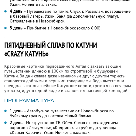
Ужин. Ночлег в палатках.
4 день
– Путешествие по тайге. Спуск к Развилам, возвращение
в базовый лагерь. Ужин. Баня (за дополнительную плату).
Отправление в Новосибирск.
5 день
– Прибытие в Новосибирск (около 6.00).
ПЯТИДНЕВНЫЙ СПЛАВ ПО КАТУНИ
«CRAZY КАТУНЬ»
Красочные картинки первозданного Алтая с захватывающим
путешествием длиною в 100км по строптивой и бушующей
Катуни. За дни сплава даже незнакомые друг с другом туристы
становятся добрыми и верными товарищами. Ведь вместе они
преодолевают опаснейшие Катунские пороги, греются по вечерам
у костра, идут в одной лодке и становятся настоящей командой.
ПРОГРАММА ТУРА
1 день
– Автобусное путешествие от Новосибирска по
Чуйскому тракту до поселка Малый Яломан.
2 день
– Инструктаж по ТБ. Обед. Сплав с прохождением
порогов «Ильгумень», «Кадринская труба» до урочища
«Кызыл-Карачи». Ужин. Ночлег в палатках.