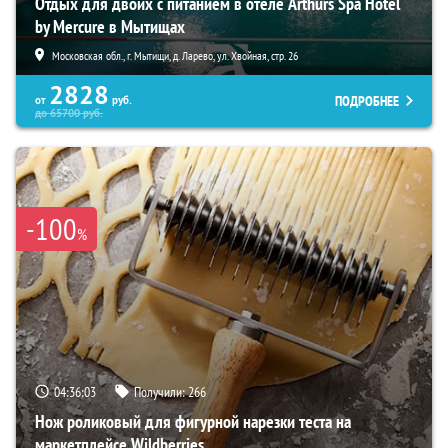
Отдых для двоих с питанием в отеле Arthurs Spa Hotel
by Mercure в Мытищах
Московская обл., г. Мытищи, д. Ларево, ул. Хвойная, стр. 26
2828
ПОДРОБНЕЕ
от
руб.
до
65700
руб.
-100
%
04:36:02
Получили:
266
Нож роликовый для фигурной нарезки теста на
маркетплейсе Wildberries