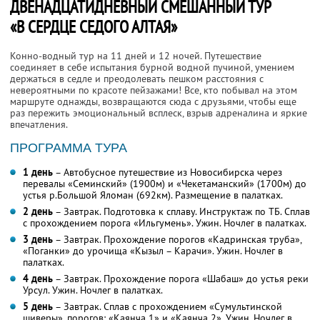
ДВЕНАДЦАТИДНЕВНЫЙ СМЕШАННЫЙ ТУР
«В СЕРДЦЕ СЕДОГО АЛТАЯ»
Конно-водный тур на 11 дней и 12 ночей. Путешествие
соединяет в себе испытания бурной водной пучиной, умением
держаться в седле и преодолевать пешком расстояния с
невероятными по красоте пейзажами! Все, кто побывал на этом
маршруте однажды, возвращаются сюда с друзьями, чтобы еще
раз пережить эмоциональный всплеск, взрыв адреналина и яркие
впечатления.
ПРОГРАММА ТУРА
1 день
– Автобусное путешествие из Новосибирска через
перевалы «Семинский» (1900м) и «Чекетаманский» (1700м) до
устья р.Большой Яломан (692км). Размещение в палатках.
2 день
– Завтрак. Подготовка к сплаву. Инструктаж по ТБ. Сплав
с прохождением порога «Ильгумень». Ужин. Ночлег в палатках.
3 день
– Завтрак. Прохождение порогов «Кадринская труба»,
«Поганки» до урочища «Кызыл – Карачи». Ужин. Ночлег в
палатках.
4 день
– Завтрак. Прохождение порога «Шабаш» до устья реки
Урсул. Ужин. Ночлег в палатках.
5 день
– Завтрак. Сплав с прохождением «Сумультинской
шиверы», порогов: «Каянча 1» и «Каянча 2». Ужин. Ночлег в