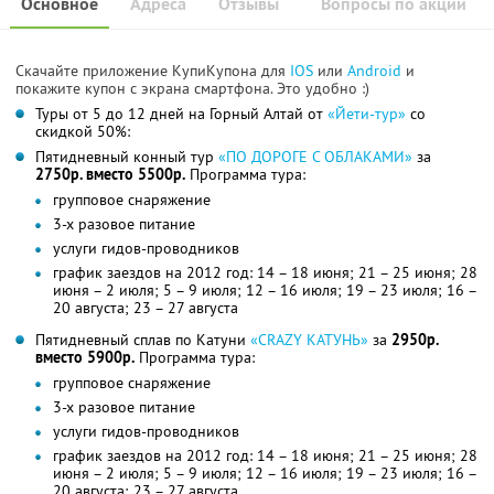
Основное
Адреса
Отзывы
Вопросы по акции
Скачайте приложение КупиКупона для
IOS
или
Android
и
покажите купон с экрана смартфона. Это удобно :)
Туры от 5 до 12 дней на Горный Алтай от
«Йети-тур»
со
скидкой 50%:
Пятидневный конный тур
«ПО ДОРОГЕ С ОБЛАКАМИ»
за
2750р. вместо 5500р.
Программа тура:
групповое снаряжение
3-х разовое питание
услуги гидов-проводников
график заездов на 2012 год: 14 – 18 июня; 21 – 25 июня; 28
июня – 2 июля; 5 – 9 июля; 12 – 16 июля; 19 – 23 июля; 16 –
20 августа; 23 – 27 августа
Пятидневный сплав по Катуни
«CRAZY КАТУНЬ»
за
2950р.
вместо 5900р.
Программа тура:
групповое снаряжение
3-х разовое питание
услуги гидов-проводников
график заездов на 2012 год: 14 – 18 июня; 21 – 25 июня; 28
июня – 2 июля; 5 – 9 июля; 12 – 16 июля; 19 – 23 июля; 16 –
20 августа; 23 – 27 августа