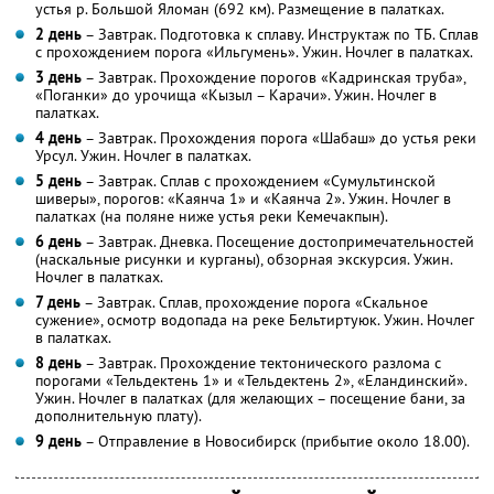
устья р. Большой Яломан (692 км). Размещение в палатках.
2 день
– Завтрак. Подготовка к сплаву. Инструктаж по ТБ. Сплав
с прохождением порога «Ильгумень». Ужин. Ночлег в палатках.
3 день
– Завтрак. Прохождение порогов «Кадринская труба»,
«Поганки» до урочища «Кызыл – Карачи». Ужин. Ночлег в
палатках.
4 день
– Завтрак. Прохождения порога «Шабаш» до устья реки
Урсул. Ужин. Ночлег в палатках.
5 день
– Завтрак. Сплав с прохождением «Сумультинской
шиверы», порогов: «Каянча 1» и «Каянча 2». Ужин. Ночлег в
палатках (на поляне ниже устья реки Кемечакпын).
6 день
– Завтрак. Дневка. Посещение достопримечательностей
(наскальные рисунки и курганы), обзорная экскурсия. Ужин.
Ночлег в палатках.
7 день
– Завтрак. Сплав, прохождение порога «Скальное
сужение», осмотр водопада на реке Бельтиртуюк. Ужин. Ночлег
в палатках.
8 день
– Завтрак. Прохождение тектонического разлома с
порогами «Тельдектень 1» и «Тельдектень 2», «Еландинский».
Ужин. Ночлег в палатках (для желающих – посещение бани, за
дополнительную плату).
9 день
– Отправление в Новосибирск (прибытие около 18.00).