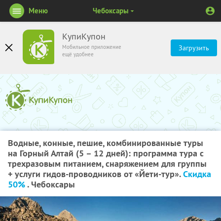
Меню
Чебоксары
КупиКупон
Мобильное приложение
Загрузить
ещё удобнее
Водные, конные, пешие, комбинированные туры
на Горный Алтай (5 – 12 дней): программа тура с
трехразовым питанием, снаряжением для группы
+ услуги гидов-проводников от «Йети-тур».
Скидка
50%
. Чебоксары