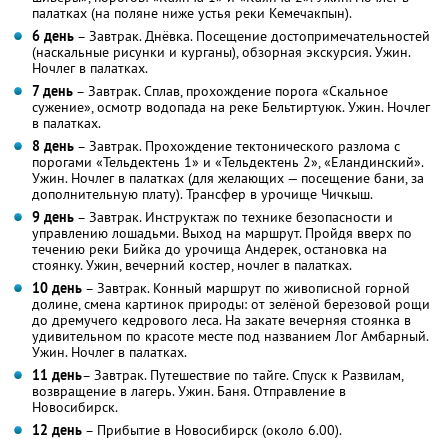
палатках (на поляне ниже устья реки Кемечакпын).
6 день
– Завтрак. Днёвка. Посещение достопримечательностей
(наскальные рисунки и курганы), обзорная экскурсия. Ужин.
Ночлег в палатках.
7 день
– Завтрак. Сплав, прохождение порога «Скальное
сужение», осмотр водопада на реке Бельтиртуюк. Ужин. Ночлег
в палатках.
8 день
– Завтрак. Прохождение тектонического разлома с
порогами «Тельдектень 1» и «Тельдектень 2», «Еландинский».
Ужин. Ночлег в палатках (для желающих — посещение бани, за
дополнительную плату). Трансфер в урочище Чичкыш.
9 день
– Завтрак. Инструктаж по технике безопасности и
управлению лошадьми. Выход на маршрут. Пройдя вверх по
течению реки Бийка до урочища Андерек, остановка на
стоянку. Ужин, вечерний костер, ночлег в палатках.
10 день
– Завтрак. Конный маршрут по живописной горной
долине, смена картинок природы: от зелёной березовой рощи
до дремучего кедрового леса. На закате вечерняя стоянка в
удивительном по красоте месте под названием Лог Амбарный.
Ужин. Ночлег в палатках.
11 день
– Завтрак. Путешествие по тайге. Спуск к Развилам,
возвращение в лагерь. Ужин. Баня. Отправление в
Новосибирск.
12 день
– Прибытие в Новосибирск (около 6.00).