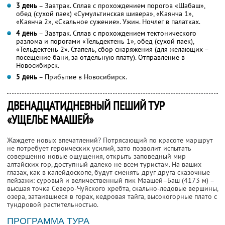
3 день
– Завтрак. Сплав с прохождением порогов «Шабаш»,
обед (сухой паек) «Сумультинская шивера», «Каянча 1»,
«Каянча 2», «Скальное сужение». Ужин. Ночлег в палатках.
4 день
– Завтрак. Сплав с прохождением тектонического
разлома и порогами «Тельдектень 1», обед (сухой паек),
«Тельдектень 2». Стапель, сбор снаряжения (для желающих –
посещение бани, за отдельную плату). Отправление в
Новосибирск.
5 день
– Прибытие в Новосибирск.
ДВЕНАДЦАТИДНЕВНЫЙ ПЕШИЙ ТУР
«УЩЕЛЬЕ МААШЕЙ»
Жаждете новых впечатлений? Потрясающий по красоте маршрут
не потребует героических усилий, зато позволит испытать
совершенно новые ощущения, открыть заповедный мир
алтайских гор, доступный далеко не всем туристам. На ваших
глазах, как в калейдоскопе, будут сменять друг друга сказочные
пейзажи: суровый и величественный пик Маашей–Баш (4173 м) –
высшая точка Северо-Чуйского хребта, скально-ледовые вершины,
озера, затаившиеся в горах, кедровая тайга, высокогорные плато с
тундровой растительностью.
ПРОГРАММА ТУРА