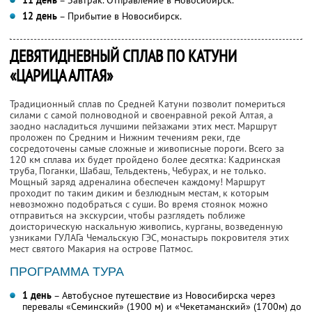
12 день
– Прибытие в Новосибирск.
ДЕВЯТИДНЕВНЫЙ СПЛАВ ПО КАТУНИ
«ЦАРИЦА АЛТАЯ»
Традиционный сплав по Средней Катуни позволит помериться
силами с самой полноводной и своенравной рекой Алтая, а
заодно насладиться лучшими пейзажами этих мест. Маршрут
проложен по Средним и Нижним течениям реки, где
сосредоточены самые сложные и живописные пороги. Всего за
120 км сплава их будет пройдено более десятка: Кадринская
труба, Поганки, Шабаш, Тельдектень, Чебурах, и не только.
Мощный заряд адреналина обеспечен каждому! Маршрут
проходит по таким диким и безлюдным местам, к которым
невозможно подобраться с суши. Во время стоянок можно
отправиться на экскурсии, чтобы разглядеть поближе
доисторическую наскальную живопись, курганы, возведенную
узниками ГУЛАГа Чемальскую ГЭС, монастырь покровителя этих
мест святого Макария на острове Патмос.
ПРОГРАММА ТУРА
1 день
– Автобусное путешествие из Новосибирска через
перевалы «Семинский» (1900 м) и «Чекетаманский» (1700м) до