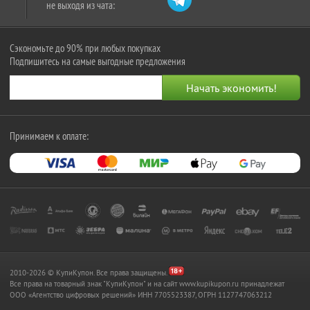
не выходя из чата:
Сэкономьте до 90% при любых покупках
Подпишитесь на самые выгодные предложения
Принимаем к оплате:
2010-2026 © КупиКупон. Все права защищены.
Все права на товарный знак "КупиКупон" и на сайт www.kupikupon.ru принадлежат
OOO «Агентство цифровых решений» ИНН 7705523387, ОГРН 1127747063212