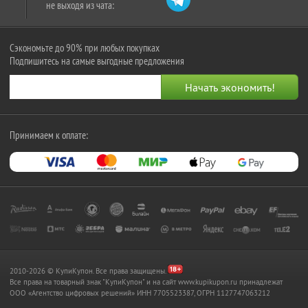
не выходя из чата:
Сэкономьте до 90% при любых покупках
Подпишитесь на самые выгодные предложения
Принимаем к оплате:
2010-2026 © КупиКупон. Все права защищены.
Все права на товарный знак "КупиКупон" и на сайт www.kupikupon.ru принадлежат
OOO «Агентство цифровых решений» ИНН 7705523387, ОГРН 1127747063212