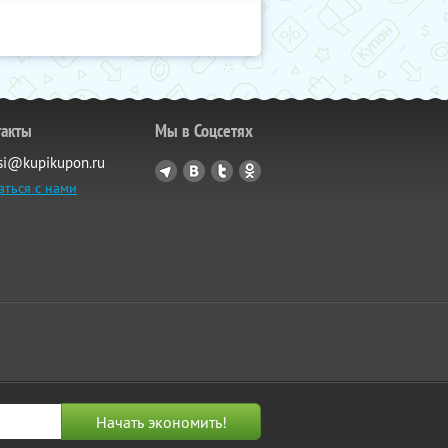
такты
Мы в Соцсетях
si@kupikupon.ru
аться с нами