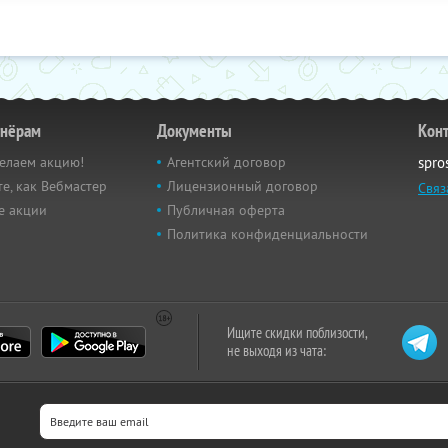
тнёрам
Документы
Кон
елаем акцию!
Агентский договор
spro
е, как Вебмастер
Лицензионный договор
Связ
е акции
Публичная оферта
Политика конфиденциальности
Ищите скидки поблизости,
не выходя из чата: