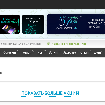
КУПИЛИ:
141 653 662
КУПОНОВ
ДАВАЙТЕ СДЕЛАЕМ АКЦИЮ!
1
31
26
13
12
1
17
6
Обучение
Товары
Туры
Услуги
Здоровье
Отели
Дети
ра
ПОКАЗАТЬ БОЛЬШЕ АКЦИЙ