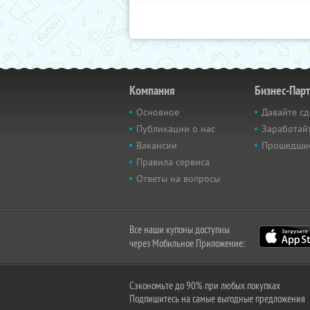
Компания
Бизнес-Пар
Основное
Давайте сд
Публикации о нас
Заработайт
Вакансии
Прошедши
Правила сервиса
Ответы на вопросы
Все наши купоны доступны
через Мобильное Приложение:
Сэкономьте до 90% при любых покупках
Подпишитесь на самые выгодные предложения