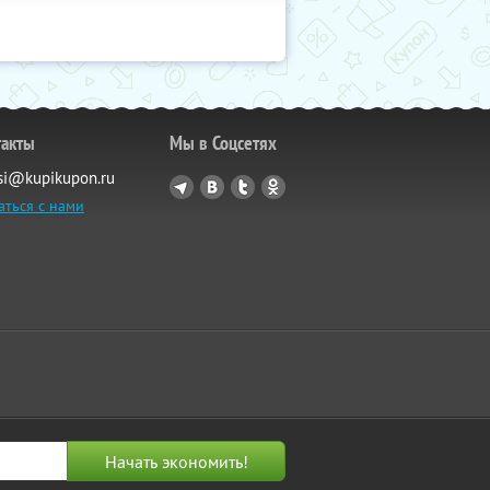
такты
Мы в Соцсетях
si@kupikupon.ru
аться с нами