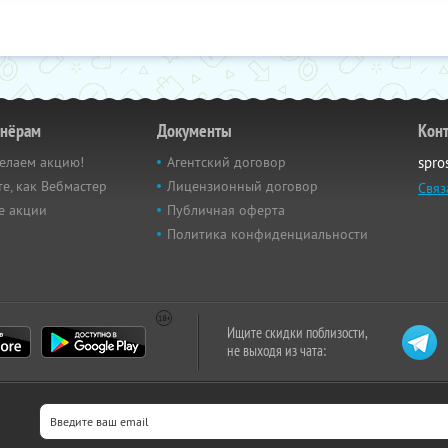
тнёрам
Документы
Кон
елаем акцию!
Агентский договор
spro
е, как Вебмастер
Лицензионный договор
Связ
е акции
Публичная оферта
Политика конфиденциальности
Ищите скидки поблизости,
не выходя из чата: