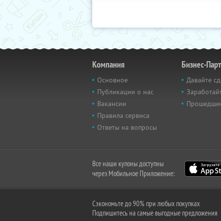
Компания
Бизнес-Пар
Основное
Давайте сд
Публикации о нас
Заработайт
Вакансии
Прошедши
Правила сервиса
Ответы на вопросы
Все наши купоны доступны
через Мобильное Приложение:
Сэкономьте до 90% при любых покупках
Подпишитесь на самые выгодные предложения