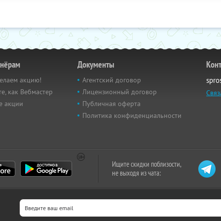
тнёрам
Документы
Кон
елаем акцию!
Агентский договор
spro
е, как Вебмастер
Лицензионный договор
Связ
е акции
Публичная оферта
Политика конфиденциальности
Ищите скидки поблизости,
не выходя из чата: