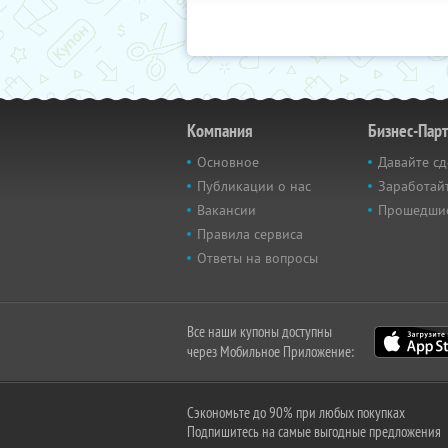
Компания
Бизнес-Пар
Основное
Давайте сд
Публикации о нас
Заработайт
Вакансии
Прошедши
Правила сервиса
Ответы на вопросы
Все наши купоны доступны
через Мобильное Приложение:
Сэкономьте до 90% при любых покупках
Подпишитесь на самые выгодные предложения