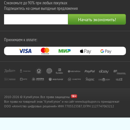
Сэкономьте до 90% при любых покупках
Подпишитесь на самые выгодные предложения
Принимаем к оплате:
2010-2026 © КупиКупон. Все права защищены.
Все права на товарный знак "КупиКупон" и на сайт www.kupikupon.ru принадлежат
OOO «Агентство цифровых решений» ИНН 7705523387, ОГРН 1127747063212