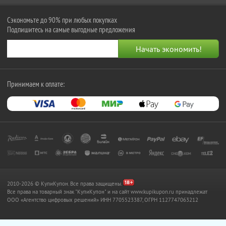
Сэкономьте до 90% при любых покупках
Подпишитесь на самые выгодные предложения
Принимаем к оплате:
2010-2026 © КупиКупон. Все права защищены.
Все права на товарный знак "КупиКупон" и на сайт www.kupikupon.ru принадлежат
OOO «Агентство цифровых решений» ИНН 7705523387, ОГРН 1127747063212