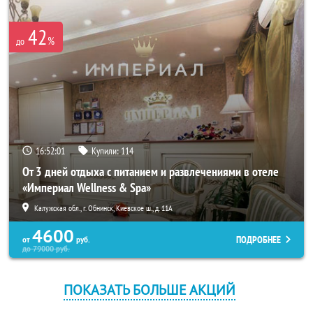
42
%
до
16:52:00
Купили:
114
От 3 дней отдыха с питанием и развлечениями в отеле
«Империал Wellness & Spa»
Калужская обл., г. Обнинск, Киевское ш., д. 11А
4600
ПОДРОБНЕЕ
от
руб.
до
79000
руб.
ПОКАЗАТЬ БОЛЬШЕ АКЦИЙ