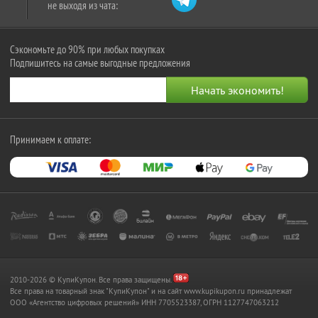
не выходя из чата:
Сэкономьте до 90% при любых покупках
Подпишитесь на самые выгодные предложения
Принимаем к оплате:
2010-2026 © КупиКупон. Все права защищены.
Все права на товарный знак "КупиКупон" и на сайт www.kupikupon.ru принадлежат
OOO «Агентство цифровых решений» ИНН 7705523387, ОГРН 1127747063212