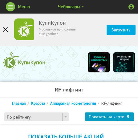
Меню
Чебоксары
КупиКупон
Мобильное приложение
Загрузить
ещё удобнее
RF-лифтинг
Главная
Красота
Аппаратная косметология
RF-лифтинг
Показать на карте
По рейтингу
ПОКАЗАТЬ БОЛЬШЕ АКЦИЙ