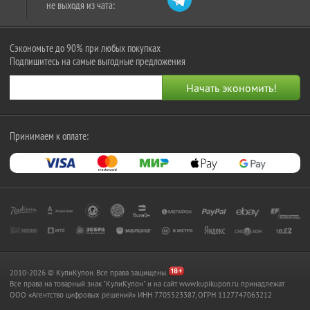
не выходя из чата:
Сэкономьте до 90% при любых покупках
Подпишитесь на самые выгодные предложения
Принимаем к оплате:
2010-2026 © КупиКупон. Все права защищены.
Все права на товарный знак "КупиКупон" и на сайт www.kupikupon.ru принадлежат
OOO «Агентство цифровых решений» ИНН 7705523387, ОГРН 1127747063212