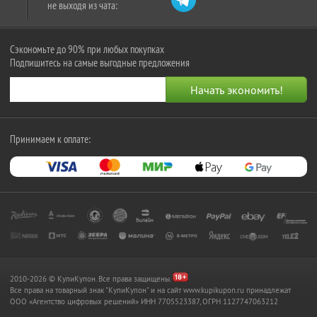
не выходя из чата:
Сэкономьте до 90% при любых покупках
Подпишитесь на самые выгодные предложения
Принимаем к оплате:
2010-2026 © КупиКупон. Все права защищены.
Все права на товарный знак "КупиКупон" и на сайт www.kupikupon.ru принадлежат
OOO «Агентство цифровых решений» ИНН 7705523387, ОГРН 1127747063212