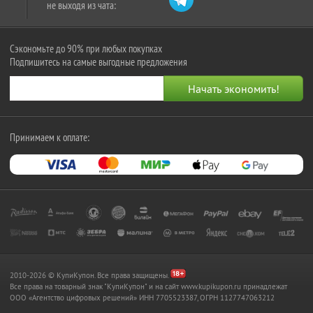
не выходя из чата:
Сэкономьте до 90% при любых покупках
Подпишитесь на самые выгодные предложения
Принимаем к оплате:
2010-2026 © КупиКупон. Все права защищены.
Все права на товарный знак "КупиКупон" и на сайт www.kupikupon.ru принадлежат
OOO «Агентство цифровых решений» ИНН 7705523387, ОГРН 1127747063212