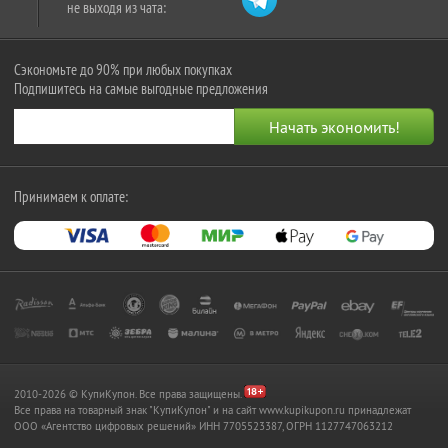
не выходя из чата:
Сэкономьте до 90% при любых покупках
Подпишитесь на самые выгодные предложения
Принимаем к оплате:
2010-2026 © КупиКупон. Все права защищены.
Все права на товарный знак "КупиКупон" и на сайт www.kupikupon.ru принадлежат
OOO «Агентство цифровых решений» ИНН 7705523387, ОГРН 1127747063212