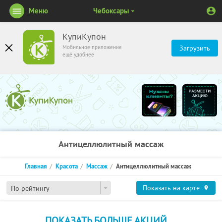
Меню
Чебоксары
КупиКупон
Мобильное приложение
Загрузить
ещё удобнее
Антицеллюлитный массаж
Главная
Красота
Массаж
Антицеллюлитный массаж
Показать на карте
По рейтингу
ПОКАЗАТЬ БОЛЬШЕ АКЦИЙ