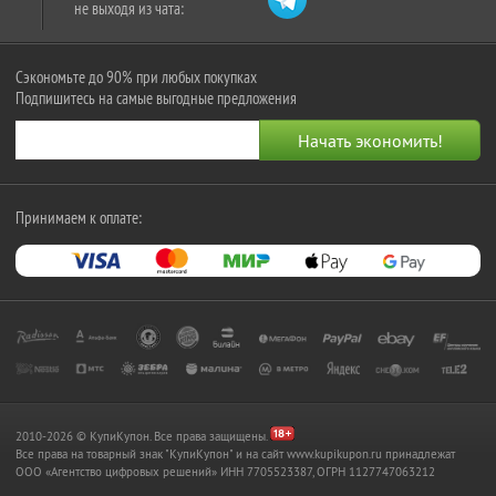
не выходя из чата:
Сэкономьте до 90% при любых покупках
Подпишитесь на самые выгодные предложения
Принимаем к оплате:
2010-2026 © КупиКупон. Все права защищены.
Все права на товарный знак "КупиКупон" и на сайт www.kupikupon.ru принадлежат
OOO «Агентство цифровых решений» ИНН 7705523387, ОГРН 1127747063212