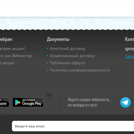
тнёрам
Документы
Кон
елаем акцию!
Агентский договор
spro
е, как Вебмастер
Лицензионный договор
Связ
е акции
Публичная оферта
Политика конфиденциальности
Ищите скидки поблизости,
не выходя из чата: