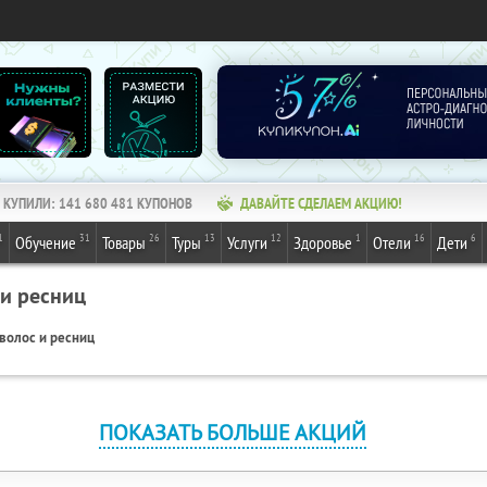
КУПИЛИ:
141 680 481
КУПОНОВ
ДАВАЙТЕ СДЕЛАЕМ АКЦИЮ!
1
31
26
13
12
1
16
6
Обучение
Товары
Туры
Услуги
Здоровье
Отели
Дети
 и ресниц
волос и ресниц
ПОКАЗАТЬ БОЛЬШЕ АКЦИЙ