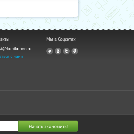
такты
Мы в Соцсетях
si@kupikupon.ru
аться с нами