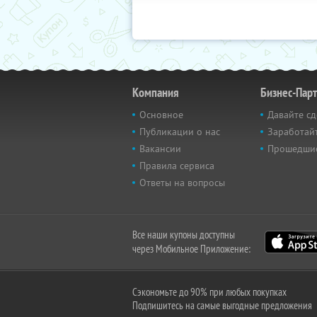
Компания
Бизнес-Пар
Основное
Давайте сд
Публикации о нас
Заработайт
Вакансии
Прошедши
Правила сервиса
Ответы на вопросы
Все наши купоны доступны
через Мобильное Приложение:
Сэкономьте до 90% при любых покупках
Подпишитесь на самые выгодные предложения