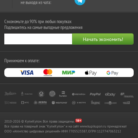
не выходя из чата:
Сэкономьте до 90% при любых покупках
Подпишитесь на самые выгодные предложения
Принимаем к оплате:
2010-2026 © КупиКупон. Все права защищены.
Все права на товарный знак "КупиКупон" и на сайт www.kupikupon.ru принадлежат
OOO «Агентство цифровых решений» ИНН 7705523387, ОГРН 1127747063212