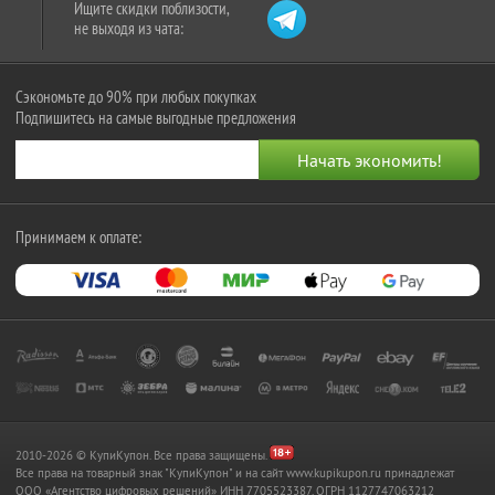
Ищите скидки поблизости,
не выходя из чата:
Сэкономьте до 90% при любых покупках
Подпишитесь на самые выгодные предложения
Принимаем к оплате:
2010-2026 © КупиКупон. Все права защищены.
Все права на товарный знак "КупиКупон" и на сайт www.kupikupon.ru принадлежат
OOO «Агентство цифровых решений» ИНН 7705523387, ОГРН 1127747063212