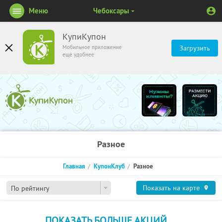
Меню
Чебоксары
КупиКупон
Мобильное приложение
Загрузить
ещё удобнее
Разное
Главная
КупонКлуб
Разное
Показать на карте
По рейтингу
ПОКАЗАТЬ БОЛЬШЕ АКЦИЙ