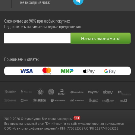
не выходя из чата:
Сэкономьте до 90% при любых покупках
Подпишитесь на самые выгодные предложения
Принимаем к оплате:
2010-2026 © КупиКупон. Все права защищены.
Все права на товарный знак "КупиКупон" и на сайт www.kupikupon.ru принадлежат
OOO «Агентство цифровых решений» ИНН 7705523387, ОГРН 1127747063212