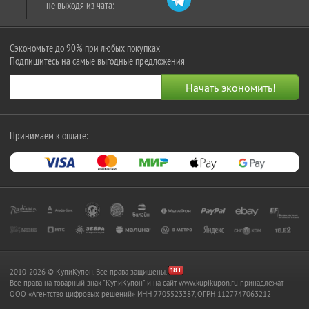
не выходя из чата:
Сэкономьте до 90% при любых покупках
Подпишитесь на самые выгодные предложения
Принимаем к оплате:
2010-2026 © КупиКупон. Все права защищены.
Все права на товарный знак "КупиКупон" и на сайт www.kupikupon.ru принадлежат
OOO «Агентство цифровых решений» ИНН 7705523387, ОГРН 1127747063212