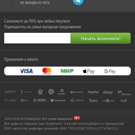
не выходя из чата:
Сэкономьте до 90% при любых покупках
Подпишитесь на самые выгодные предложения
Принимаем к оплате:
2010-2026 © КупиКупон. Все права защищены.
Все права на товарный знак "КупиКупон" и на сайт www.kupikupon.ru принадлежат
OOO «Агентство цифровых решений» ИНН 7705523387, ОГРН 1127747063212