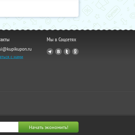
такты
Мы в Соцсетях
si@kupikupon.ru
аться с нами