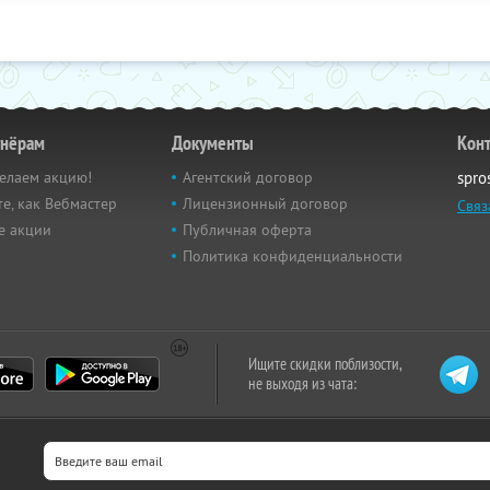
тнёрам
Документы
Кон
елаем акцию!
Агентский договор
spro
е, как Вебмастер
Лицензионный договор
Связ
е акции
Публичная оферта
Политика конфиденциальности
Ищите скидки поблизости,
не выходя из чата: