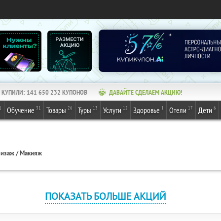
КУПИЛИ:
141 650 232
КУПОНОВ
ДАВАЙТЕ СДЕЛАЕМ АКЦИЮ!
1
31
26
13
12
1
17
6
Обучение
Товары
Туры
Услуги
Здоровье
Отели
Дети
изаж / Макияж
ПОКАЗАТЬ БОЛЬШЕ АКЦИЙ