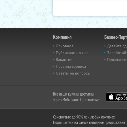
Компания
Бизнес-Пар
Основное
Давайте сд
Публикации о нас
Заработайт
Вакансии
Прошедши
Правила сервиса
Ответы на вопросы
Все наши купоны доступны
через Мобильное Приложение:
Сэкономьте до 90% при любых покупках
Подпишитесь на самые выгодные предложения