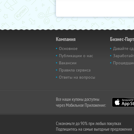
Компания
Бизнес-Пар
Основное
Давайте сд
Публикации о нас
Заработайт
Вакансии
Прошедши
Правила сервиса
Ответы на вопросы
Все наши купоны доступны
через Мобильное Приложение:
Сэкономьте до 90% при любых покупках
Подпишитесь на самые выгодные предложения