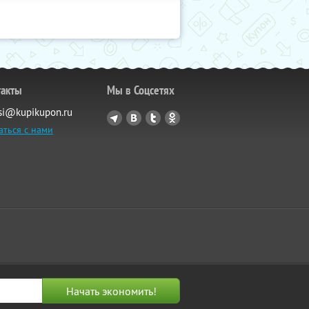
такты
Мы в Соцсетях
si@kupikupon.ru
аться с нами