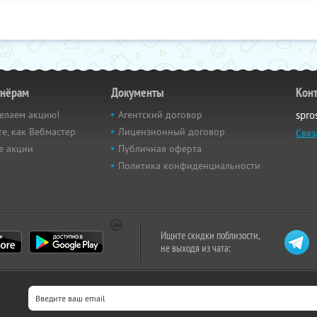
тнёрам
Документы
Кон
елаем акцию!
Агентский договор
spro
е, как Вебмастер
Лицензионный договор
Связ
е акции
Публичная оферта
Политика конфиденциальности
Ищите скидки поблизости,
не выходя из чата: