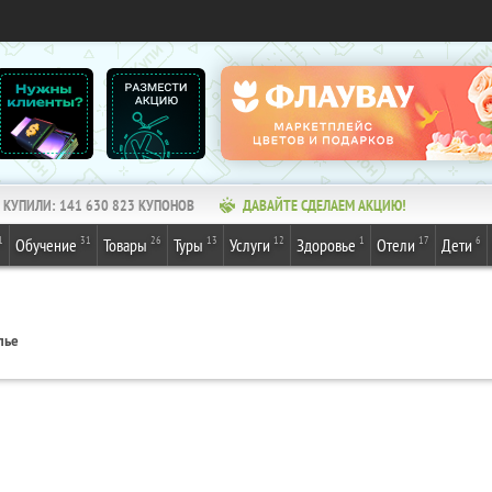
КУПИЛИ:
141 630 824
КУПОНОВ
ДАВАЙТЕ СДЕЛАЕМ АКЦИЮ!
1
31
26
13
12
1
17
6
Обучение
Товары
Туры
Услуги
Здоровье
Отели
Дети
лье