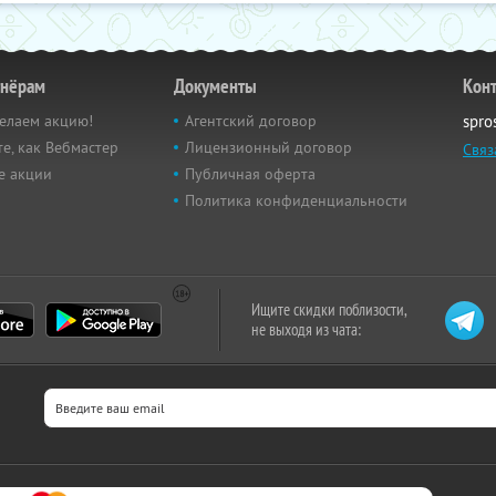
тнёрам
Документы
Кон
елаем акцию!
Агентский договор
spro
е, как Вебмастер
Лицензионный договор
Связ
е акции
Публичная оферта
Политика конфиденциальности
Ищите скидки поблизости,
не выходя из чата: