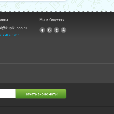
такты
Мы в Соцсетях
si@kupikupon.ru
аться с нами