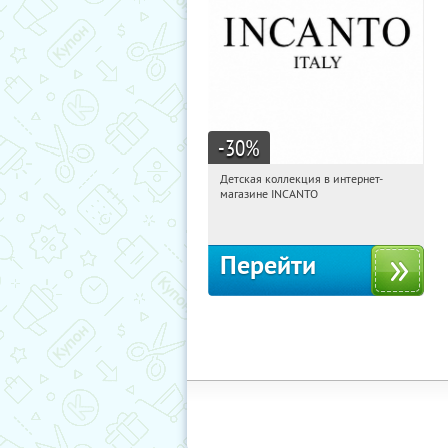
-30
%
Детская коллекция в интернет-
19:17:49
Получи первым!
магазине INCANTO
Россия
Перейти