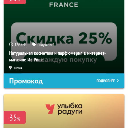
12:37:43
Получили:
1
Натуральная косметика и парфюмерия в интернет-
магазине Ив Роше
Россия
Промокод
ПОДРОБНЕЕ
-35
%