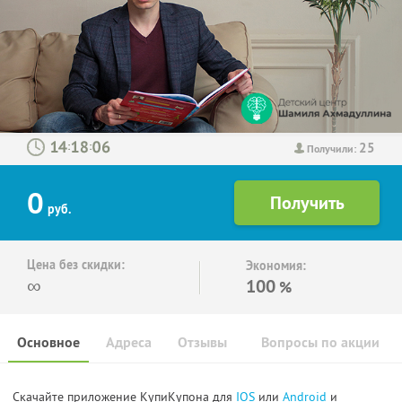
25
:
:
Получили:
0
руб.
Цена без скидки:
Экономия:
∞
100
%
Основное
Адреса
Отзывы
Вопросы по акции
Скачайте приложение КупиКупона для
IOS
или
Android
и