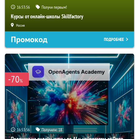
16:53:55
Получи первым!
Курсы от онлайн-школы Skillfactory
Россия
Промокод
ПОДРОБНЕЕ
-70
%
16:53:55
Получили:
18
Подписка на онлайн-курсы по AI и нейросетям от Open