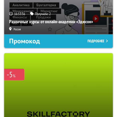
16:53:55
Получили:
2
Различные курсы от онлайн-академии «Эдюсон»
Россия
Промокод
ПОДРОБНЕЕ
-5
%