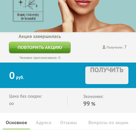
Акция завершилась
7
ПОВТОРИТЬ АКЦИЮ
Получили:
Человек проголосовало: 0
ПОЛУЧИТЬ
0
руб.
Цена без скидки:
Экономия:
∞
99
%
Основное
Адреса
Отзывы
Вопросы по акции