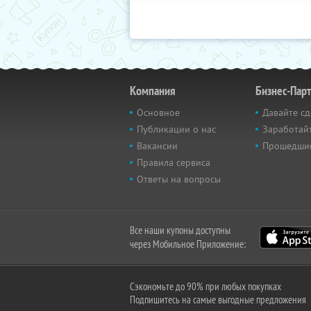
Компания
Бизнес-Пар
Основное
Давайте сд
Публикации о нас
Заработайт
Вакансии
Прошедши
Правила сервиса
Ответы на вопросы
Все наши купоны доступны
через Мобильное Приложение:
Сэкономьте до 90% при любых покупках
Подпишитесь на самые выгодные предложения