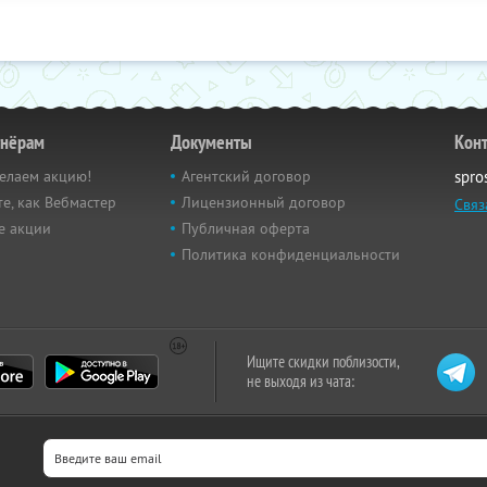
тнёрам
Документы
Кон
елаем акцию!
Агентский договор
spro
е, как Вебмастер
Лицензионный договор
Связ
е акции
Публичная оферта
Политика конфиденциальности
Ищите скидки поблизости,
не выходя из чата: