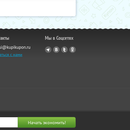
такты
Мы в Соцсетях
si@kupikupon.ru
аться с нами