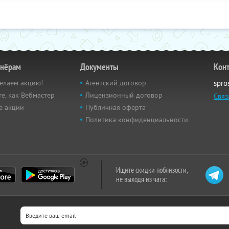
тнёрам
Документы
Кон
елаем акцию!
Агентский договор
spro
е, как Вебмастер
Лицензионный договор
Связ
е акции
Публичная оферта
Политика конфиденциальности
Ищите скидки поблизости,
не выходя из чата: