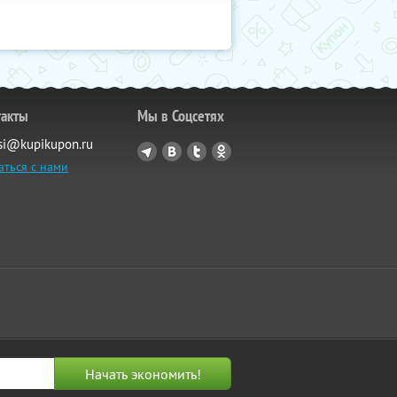
такты
Мы в Соцсетях
si@kupikupon.ru
аться с нами