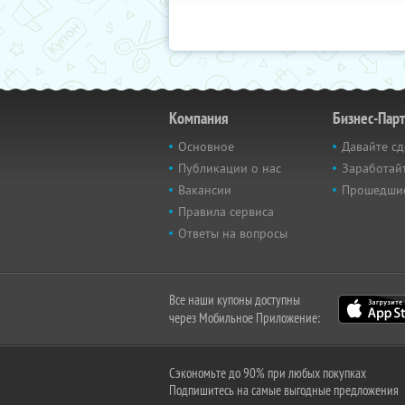
Компания
Бизнес-Пар
Основное
Давайте сд
Публикации о нас
Заработайт
Вакансии
Прошедши
Правила сервиса
Ответы на вопросы
Все наши купоны доступны
через Мобильное Приложение:
Сэкономьте до 90% при любых покупках
Подпишитесь на самые выгодные предложения