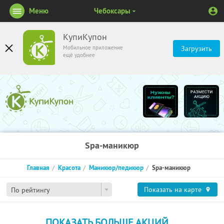
Меню
Чебоксары
КупиКупон
Мобильное приложение
Загрузить
ещё удобнее
Spa-маникюр
Главная
Красота
Маникюр/педикюр
Spa-маникюр
Показать на карте
По рейтингу
ПОКАЗАТЬ БОЛЬШЕ АКЦИЙ