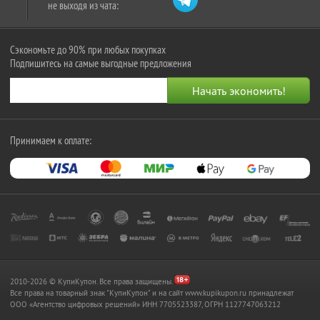
не выходя из чата:
Сэкономьте до 90% при любых покупках
Подпишитесь на самые выгодные предложения
Принимаем к оплате:
2010-2026 © КупиКупон. Все права защищены.
Все права на товарный знак "КупиКупон" и на сайт www.kupikupon.ru принадлежат
OOO «Агентство цифровых решений» ИНН 7705523387, ОГРН 1127747063212