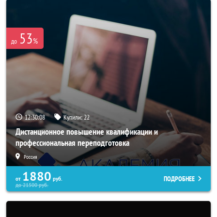
53
%
до
12:30:05
Купили:
22
Дистанционное повышение квалификации и
профессиональная переподготовка
Россия
1880
ПОДРОБНЕЕ
от
руб.
до
21500
руб.