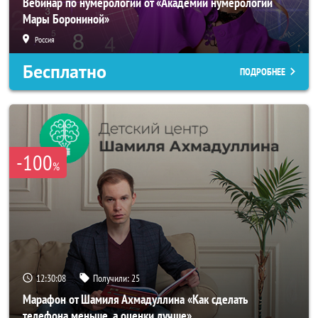
Вебинар по нумерологии от «Академии нумерологии
Мары Борониной»
Россия
Бесплатно
ПОДРОБНЕЕ
-100
%
12:30:05
Получили:
25
Марафон от Шамиля Ахмадуллина «Как сделать
телефона меньше, а оценки лучше»