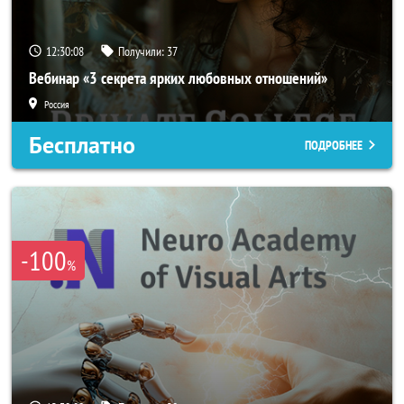
12:30:05
Получили:
37
Вебинар «3 секрета ярких любовных отношений»
Россия
Бесплатно
ПОДРОБНЕЕ
-100
%