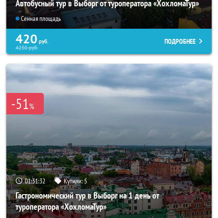
Автобусный тур в Выборг от туроператора «ХохломаТур»
Сенная площадь
420
ПОДРОБНЕЕ
руб.
4230
руб.
-51
%
01:31:32
Купили:
5
Гастрономический тур в Выборг на 1 день от
туроператора «ХохломаТур»