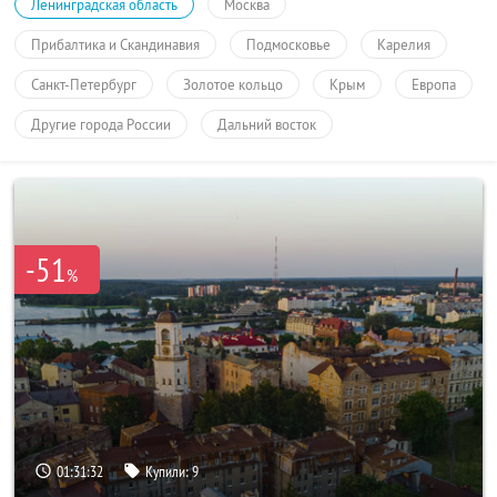
Ленинградская область
Москва
Прибалтика и Скандинавия
Подмосковье
Карелия
Санкт-Петербург
Золотое кольцо
Крым
Европа
Другие города России
Дальний восток
-51
%
01:31:32
Купили:
9