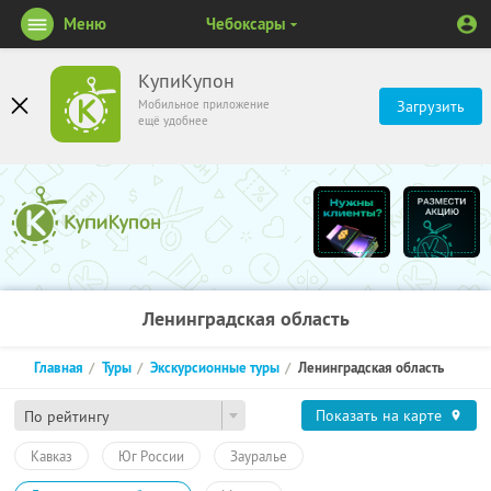
Меню
Чебоксары
КупиКупон
Мобильное приложение
Загрузить
ещё удобнее
Ленинградская область
Главная
Туры
Экскурсионные туры
Ленинградская область
Показать на карте
По рейтингу
Кавказ
Юг России
Зауралье