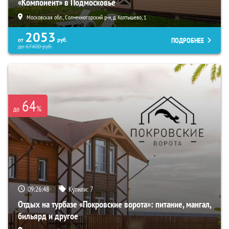
«Компонент» в Подмосковье
Московская обл., Солнечногорский р-н, д. Колтышево, 1
2053
ПОДРОБНЕЕ
от
руб.
до
67400
руб.
64
%
до
09:26:46
Купили:
7
Отдых на турбазе «Покровские ворота»: питание, мангал,
бильярд и другое