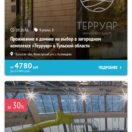
09:26:46
Купили:
8
Проживание в домике на выбор в загородном
комплексе «Терруар» в Тульской области
Тульская обл., Ясногорский р-н, с. Кузмищево
4780
ПОДРОБНЕЕ
от
руб.
до
57400
руб.
30
%
до