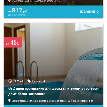
Московская обл., КП Покровские ворота, д. 182
812
ПОДРОБНЕЕ
от
руб.
до
140800
руб.
48
%
до
09:26:46
Купили:
34
От 2 дней проживания для двоих с питанием в гостевом
доме «Кают-компания»
Ленинградская обл., г. Ломоносов, Сойкинская дорога, 15-й жилой городок, д. 43