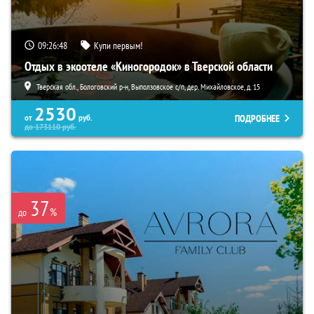
09:26:46
Купи первым!
Отдых в экоотеле «Киногородок» в Тверской области
Тверская обл., Бологовский р-н, Выползовское с/п, дер. Михайловское, д. 15
2530
ПОДРОБНЕЕ
от
руб.
до
173110
руб.
37
%
до