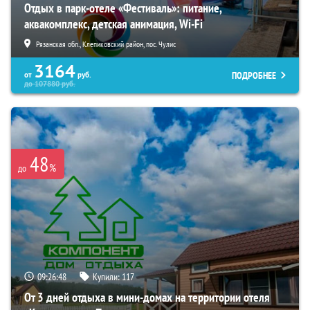
Отдых в парк-отеле «Фестиваль»: питание,
аквакомплекс, детская анимация, Wi-Fi
Рязанская обл., Клепиковский район, пос. Чулис
3164
ПОДРОБНЕЕ
от
руб.
до
107880
руб.
48
%
до
09:26:46
Купили:
117
От 3 дней отдыха в мини-домах на территории отеля