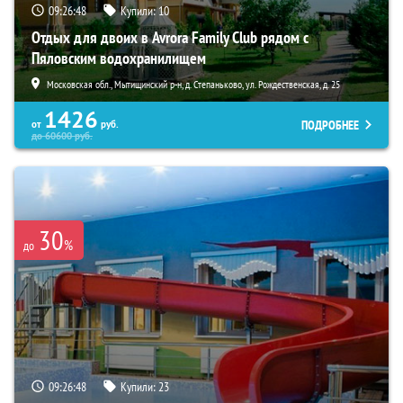
09:26:46
Купили:
10
Отдых для двоих в Avrora Family Club рядом с
Пяловским водохранилищем
Московская обл., Мытищинский р-н, д. Степаньково, ул. Рождественская, д. 25
1426
ПОДРОБНЕЕ
от
руб.
до
60600
руб.
30
%
до
09:26:46
Купили:
23