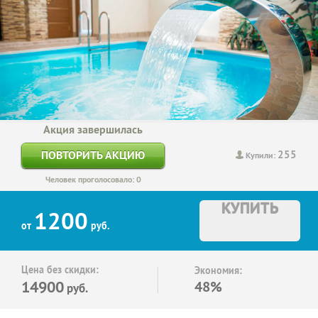
Акция завершилась
255
ПОВТОРИТЬ АКЦИЮ
Купили:
Человек проголосовало: 0
КУПИТЬ
1200
от
руб.
Цена без скидки:
Экономия:
14900
48%
руб.