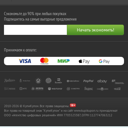
Сэкономьте до 90% при любых покупках
Подпишитесь на самые выгодные предложения
Принимаем к оплате:
2010-2026 © КупиКупон. Все права защищены.
Все права на товарный знак "КупиКупон" и на сайт www.kupikupon.ru принадлежат
OOO «Агентство цифровых решений» ИНН 7705523387, ОГРН 1127747063212