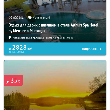
09:26:46
Купи первым!
Отдых для двоих с питанием в отеле Arthurs Spa Hotel
by Mercure в Мытищах
Московская обл., г. Мытищи, д. Ларево, ул. Хвойная, стр. 26
2828
ПОДРОБНЕЕ
от
руб.
до
65700
руб.
35
%
до