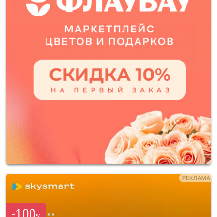
-100
%