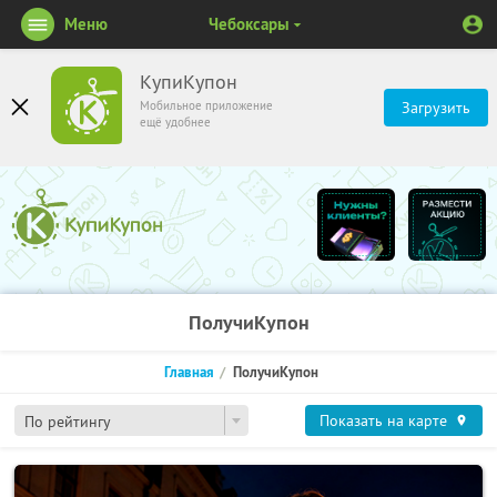
Меню
Чебоксары
КупиКупон
Мобильное приложение
Загрузить
ещё удобнее
ПолучиКупон
Главная
ПолучиКупон
Показать на карте
По рейтингу