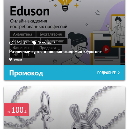
13:31:40
Получили:
2
Различные курсы от онлайн-академии «Эдюсон»
Россия
Промокод
ПОДРОБНЕЕ
100
%
до